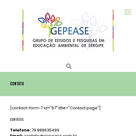
Contato
[contact-form-7 id="67" title="Contact page"]
Contatos
Telefone:
79 988635499
Email:
contato@gepease.com.br