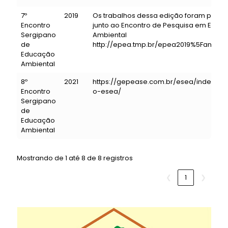
7º
2019
Os trabalhos dessa edição foram publi
Encontro
junto ao Encontro de Pesquisa em Educ
Sergipano
Ambiental
de
http://epea.tmp.br/epea2019%5Fanais
Educação
Ambiental
8º
2021
https://gepease.com.br/esea/index.ph
Encontro
o-esea/
Sergipano
de
Educação
Ambiental
Mostrando de 1 até 8 de 8 registros
❮
1
❯